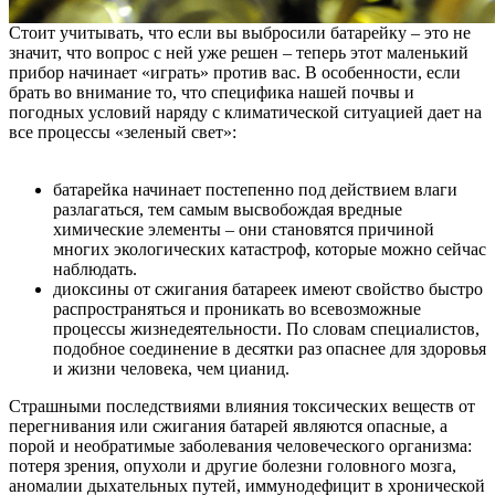
Стоит учитывать, что если вы выбросили батарейку – это не
значит, что вопрос с ней уже решен – теперь этот маленький
прибор начинает «играть» против вас. В особенности, если
брать во внимание то, что специфика нашей почвы и
погодных условий наряду с климатической ситуацией дает на
все процессы «зеленый свет»:
батарейка начинает постепенно под действием влаги
разлагаться, тем самым высвобождая вредные
химические элементы – они становятся причиной
многих экологических катастроф, которые можно сейчас
наблюдать.
диоксины от сжигания батареек имеют свойство быстро
распространяться и проникать во всевозможные
процессы жизнедеятельности. По словам специалистов,
подобное соединение в десятки раз опаснее для здоровья
и жизни человека, чем цианид.
Страшными последствиями влияния токсических веществ от
перегнивания или сжигания батарей являются опасные, а
порой и необратимые заболевания человеческого организма:
потеря зрения, опухоли и другие болезни головного мозга,
аномалии дыхательных путей, иммунодефицит в хронической