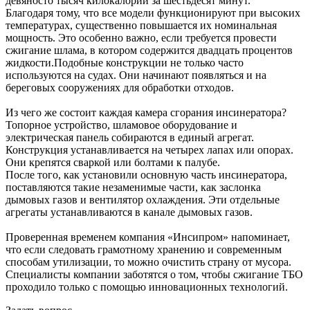
девяносто тысяч килокалорий за шестьдесят минут.
Благодаря тому, что все модели функционируют при высоких
температурах, существенно повышается их номинальная
мощность. Это особенно важно, если требуется провести
сжигание шлама, в котором содержится двадцать процентов
жидкости.Подобные конструкции не только часто
используются на судах. Они начинают появляться и на
береговых сооружениях для обработки отходов.
Из чего же состоит каждая камера сгорания инсинератора?
Топорное устройство, шламовое оборудование и
электрическая панель собираются в единый агрегат.
Конструкция устанавливается на четырех лапах или опорах.
Они крепятся сваркой или болтами к палубе.
После того, как установили основную часть инсинератора,
поставляются такие незаменимые части, как заслонка
дымовых газов и вентилятор охлаждения. Эти отдельные
агрегаты устанавливаются в канале дымовых газов.
Проверенная временем компания «Инсипром» напоминает,
что если следовать грамотному хранению и современным
способам утилизации, то можно очистить страну от мусора.
Специалисты компании заботятся о том, чтобы сжигание ТБО
проходило только с помощью инновационных технологий.